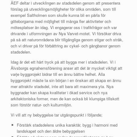
ÄEF deltar i utvecklingen av stadsdelen genom att presentera
förslag på utvecklingsmöjligheter för olika områden, som till
exempel Saltholmen som skulle kunna bli en pärla för
göteborgarna med möjlighet till många fler aktiviteter och
mötesplatser än idag. Vi engagerar oss i trafikfrågor och var
drivande i utformningen av Nya Varvet-motet. Vi försöker driva
på så att naturområdena blir tillgängliga genom stigar och stråk,
och vi driver på för förbättring av cykel- och gångbanor genom
stadsdelen.
Idag är det ett hårt tryck på att bygga mer i stadsdelen. Vi i
Älvsborgs egnahemsförening anser att det är mycket viktigt att
varje byggprojekt bidrar till en ännu bättre helhet. Alla
byggprojekt måste ta sin början i en önskan att skapa en ännu
mer attraktiv stadsdel, inte att bara att maximera yta. Nya
byggnader kan skapa kvaliteter i ökad service och nya
arkitektoniska former, men de kan också bli klumpiga tillskott
som förstör natur- och kulturmiljön.
Vi vill att ny bebyggelse tar utgångspunkt i följande;
Förstärk stadsdelens unika karaktär, bygg i harmoni med
landskapet och den äldre bebyggelsen