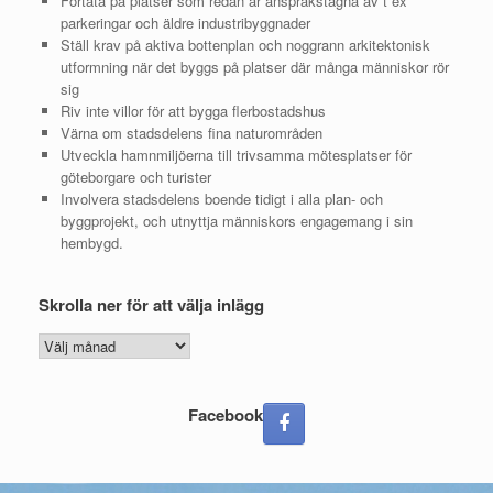
Förtäta på platser som redan är anspråkstagna av t ex
parkeringar och äldre industribyggnader
Ställ krav på aktiva bottenplan och noggrann arkitektonisk
utformning när det byggs på platser där många människor rör
sig
Riv inte villor för att bygga flerbostadshus
Värna om stadsdelens fina naturområden
Utveckla hamnmiljöerna till trivsamma mötesplatser för
göteborgare och turister
Involvera stadsdelens boende tidigt i alla plan- och
byggprojekt, och utnyttja människors engagemang i sin
hembygd.
Skrolla ner för att välja inlägg
Skrolla
ner
för
att
Facebook
välja
inlägg