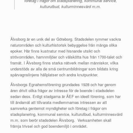
företag i frågor om stadsplanering, kommunal service,
kulturutbud, kulturminnesvård m.m.
Älvsborg är en unik del av Göteborg. Stadsdelen rymmer vackra
naturområden och kulturhistorisk bebyggelse från många olika
epoker. Här finns kustnatur med hisnande utsikt och
strövområden, hamnmiljöer och välskötta hus från 1700-talet och
framåt. I Älvsborg finns starka nätverk mellan människor, vilka
understöds av alla de små centrumbildningar som bildats kring
spårvagnslinjens hållplatser och andra knutpunkter.
Älvsborgs Egnahemsförening grundades 1928 och har genom
åren drivit olika frågor av intresse för de boende i stadsdelen
sedan dess. Enligt stadgarna är ÄEF en ideell förening, som har
till ändamål att tillvarata medlemmarnas intressen av att
samverka gentemot myndigheter och företag i frågor om
stadsplanering, kommunal service, kulturutbud, kulturminnesvård
m.m. som berör stadsdelen Älvsborg. Verksamheten skall
främja trivsel och god boendemiljö i området.