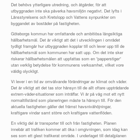
Det behövs ytterligare utredning, och åtgärder, för att
utbyggnaden inte ska påverka havsmiljön negativt. Det lyfts i
Länsstyrelsens och Kretslopp och Vattens synpunkter om
byggandet av bostäder på fastigheten.
Göteborgs kommun har omfattande och ambitiösa långsiktiga
hållbarhetsmål. Det är viktigt att det i utvecklingen i området
tydligt framgår hur utbyggnaden kopplar till och lever upp till de
hållbarhetsmål som kommunen har satt upp. Om det inte sker
riskerar hållbarhetsmålen att uppfattas som en ”papperstiger”
utan verklig betydelse för kommunens verksamhet, vilket vore
väldig olyckligt.
Vi lever i en tid av omvälvande förändringar av klimat och väder.
Det är viktigt att det tas stor hänsyn till de allt oftare uppträdande
extrem-väder-situationer som inträffar. Vi är på väg mot ett nytt
normaltillstånd som planeringen måste ta hänsyn till. För den
aktuella fastigheten gäller det främst havsnivåhöjningar,
kraftigare vindar samt större och kraftigare vattenflöden.
En viktig del är transporter till och från fastigheten. Planen
innebär att trafiken kommer att öka i omgivningen, som idag kan
ses som ett glest trafikerat område. I underlaget till detaljplanen