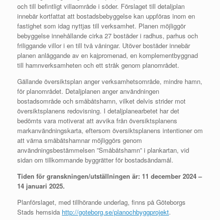
och till befintligt villaområde i söder. Förslaget till detaljplan
innebär kortfattat att bostadsbebyggelse kan uppföras inom en
fastighet som idag nyttjas till verksamhet. Planen möjliggör
bebyggelse innehållande cirka 27 bostäder i radhus, parhus och
friliggande villor i en till två våningar. Utöver bostäder innebär
planen anläggande av en kajpromenad, en komplementbyggnad
till hamnverksamheten och ett stråk genom planområdet.
Gällande översiktsplan anger verksamhetsområde, mindre hamn,
för planområdet. Detaljplanen anger användningen
bostadsområde och småbåtshamn, vilket delvis strider mot
översiktsplanens redovisning. I detaljplanearbetet har det
bedömts vara motiverat att avvika från översiktsplanens
markanvändningskarta, eftersom översiktsplanens intentioner om
att värna småbåtshamnar möjliggörs genom
användningsbestämmelsen ”Småbåtshamn” i plankartan, vid
sidan om tillkommande byggrätter för bostadsändamål.
Tiden för granskningen/utställningen är: 11 december 2024 –
14 januari 2025.
Planförslaget, med tillhörande underlag, finns på Göteborgs
Stads hemsida
http://goteborg.se/planochbyggprojekt
.