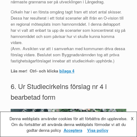
närmaste grannarna ser på utvecklingen i Långedrag.
Cirkeln har i en första omgång tagit fram ett stort antal skisser.
Dessa har resulterat i ett tiotal scenarier allt ifrån en O-vision till
en regional mötesplats inom hamnområdet. I denna delrapport
har vi valt att enbart ta upp de scenarier som koncentrerat sig på
hamnområdet och som påvisar hur vi skulle kunna komma
vidare.
(Anm. Avsikten var att i samverkan med kommunen driva dessa
förslag vidare. Beslutet som Byggnadsnämnden tog att pröva
fastighetsägarförslaget innebar att studiecirkeln upphörde.)
Läs mer! Ctrl- och klicka
bilaga 4
6. Ur Studiecirkelns förslag nr 4 i
bearbetad form
Denna webbplats använder cookies för att förbättra din upplevelse.
X
Om du fortsätter att använda denna webbplats förmodar vi att du
godtar denna policy
Acceptera
Visa policy