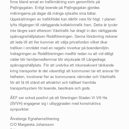
finns bland annat en trafikmätning som genomförts på
Pejlingsgatan. Enligt boende på Pejlingsgatan gjordes
mätningarna på dagar då många sjösatte sina båtar.
Uppskattningen av trafikflödet kan därför vara för högt. I planen
lyfts tillgången till närliggande kollektivtrafik fram. Detta är tyvärr
inte längre sant eftersom Västtrafik har dragit in den närliggande
spårvagnshållplatsen Roddföreningen. Denna försämring riskerar
att leda till att fler kommer att välja privatfordon vilket ökar
trafiken i området med en negativ inverkar på boendemiljön.
Indragningen av Roddföreningen medför redan nu att vid dåligt
väder blir familjemedlemmar blir skjutsade till Långedrags
spårvagnshållplats. För att undvika ett inkonsekvent tänkande
kring transporter är det väsentligt att kommunen tar ett ansvar för
helheten, involverar fler av kommunens nämnder och Västtrafik
för att få till stånd ett attraktivt och hållbart framtida
transportsystem för boende, besökare och gods.
ÄEF ser också positivt på att föreningen Staden Vi Vill Ha
(SVVH) engagerar sig i utbyggnaden med konstruktiva
synpunkter.
Älvsborgs Egnahemsförening
C/O Margareta Johansson