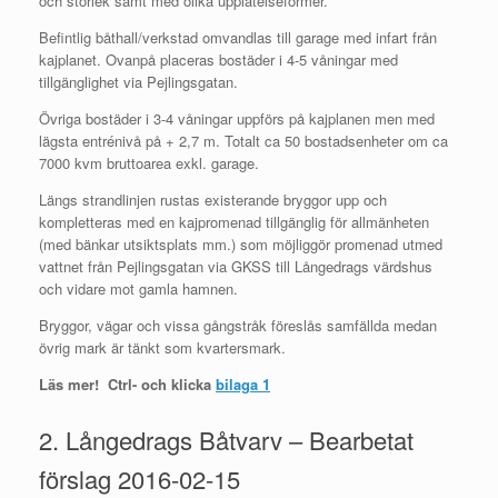
och storlek samt med olika upplåtelseformer.
Befintlig båthall/verkstad omvandlas till garage med infart från
kajplanet. Ovanpå placeras bostäder i 4-5 våningar med
tillgänglighet via Pejlingsgatan.
Övriga bostäder i 3-4 våningar uppförs på kajplanen men med
lägsta entrénivå på + 2,7 m. Totalt ca 50 bostadsenheter om ca
7000 kvm bruttoarea exkl. garage.
Längs strandlinjen rustas existerande bryggor upp och
kompletteras med en kajpromenad tillgänglig för allmänheten
(med bänkar utsiktsplats mm.) som möjliggör promenad utmed
vattnet från Pejlingsgatan via GKSS till Långedrags värdshus
och vidare mot gamla hamnen.
Bryggor, vägar och vissa gångstråk föreslås samfällda medan
övrig mark är tänkt som kvartersmark.
Läs mer! Ctrl- och klicka
bilaga 1
2. Långedrags Båtvarv – Bearbetat
förslag 2016-02-15