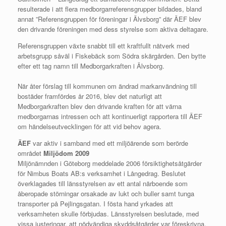
resulterade i att flera medborgarreferensgrupper bildades, bland
annat ”Referensgruppen för föreningar i Älvsborg” där ÄEF blev
den drivande föreningen med dess styrelse som aktiva deltagare.
Referensgruppen växte snabbt till ett kraftfullt nätverk med
arbetsgrupp såväl i Fiskebäck som Södra skärgården. Den bytte
efter ett tag namn till Medborgarkraften i Älvsborg.
När åter förslag till kommunen om ändrad markanvändning till
bostäder framfördes år 2016, blev det naturligt att
Medborgarkraften blev den drivande kraften för att värna
medborgarnas intressen och att kontinuerligt rapportera till ÄEF
om händelseutvecklingen för att vid behov agera.
ÄEF
var aktiv i samband med ett miljöärende som berörde
området
Miljödom 2009
Miljönämnden i Göteborg meddelade 2006 försiktighetsåtgärder
för Nimbus Boats AB:s verksamhet i Långedrag. Beslutet
överklagades till länsstyrelsen av ett antal närboende som
åberopade störningar orsakade av lukt och buller samt tunga
transporter på Pejlingsgatan. I fösta hand yrkades att
verksamheten skulle förbjudas. Länsstyrelsen beslutade, med
vissa justeringar, att nödvändiga skyddsåtgärder var föreskrivna.