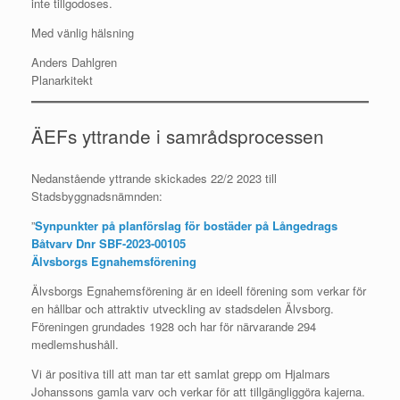
inte tillgodoses.
Med vänlig hälsning
Anders Dahlgren
Planarkitekt
ÄEFs yttrande i samrådsprocessen
Nedanstående yttrande skickades 22/2 2023 till
Stadsbyggnadsnämnden:
”
Synpunkter på planförslag för bostäder på Långedrags
Båtvarv Dnr SBF-2023-00105
Älvsborgs Egnahemsförening
Älvsborgs Egnahemsförening är en ideell förening som verkar för
en hållbar och attraktiv utveckling av stadsdelen Älvsborg.
Föreningen grundades 1928 och har för närvarande 294
medlemshushåll.
Vi är positiva till att man tar ett samlat grepp om Hjalmars
Johanssons gamla varv och verkar för att tillgängliggöra kajerna.