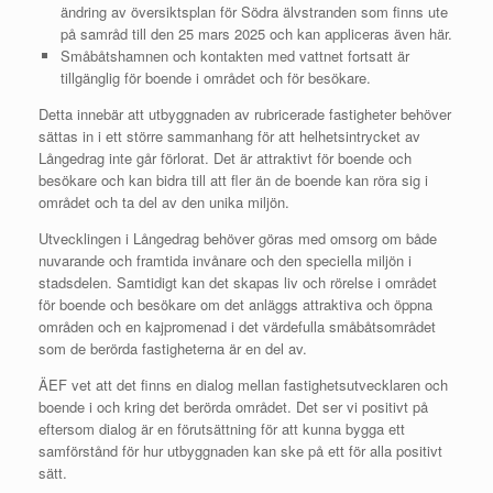
ändring av översiktsplan för Södra älvstranden som finns ute
på samråd till den 25 mars 2025 och kan appliceras även här.
Småbåtshamnen och kontakten med vattnet fortsatt är
tillgänglig för boende i området och för besökare.
Detta innebär att utbyggnaden av rubricerade fastigheter behöver
sättas in i ett större sammanhang för att helhetsintrycket av
Långedrag inte går förlorat. Det är attraktivt för boende och
besökare och kan bidra till att fler än de boende kan röra sig i
området och ta del av den unika miljön.
Utvecklingen i Långedrag behöver göras med omsorg om både
nuvarande och framtida invånare och den speciella miljön i
stadsdelen. Samtidigt kan det skapas liv och rörelse i området
för boende och besökare om det anläggs attraktiva och öppna
områden och en kajpromenad i det värdefulla småbåtsområdet
som de berörda fastigheterna är en del av.
ÄEF vet att det finns en dialog mellan fastighetsutvecklaren och
boende i och kring det berörda området. Det ser vi positivt på
eftersom dialog är en förutsättning för att kunna bygga ett
samförstånd för hur utbyggnaden kan ske på ett för alla positivt
sätt.