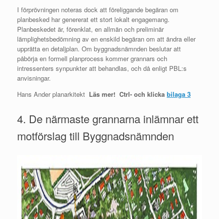
I förprövningen noteras dock att föreliggande begäran om
planbesked har genererat ett stort lokalt engagemang.
Planbeskedet är, förenklat, en allmän och preliminär
lämplighetsbedömning av en enskild begäran om att ändra eller
upprätta en detaljplan. Om byggnadsnämnden beslutar att
påbörja en formell planprocess kommer grannars och
intressenters synpunkter att behandlas, och då enligt PBL:s
anvisningar.
Hans Ander planarkitekt
Läs mer! Ctrl- och klicka
bilaga 3
4. De närmaste grannarna inlämnar ett
motförslag till Byggnadsnämnden