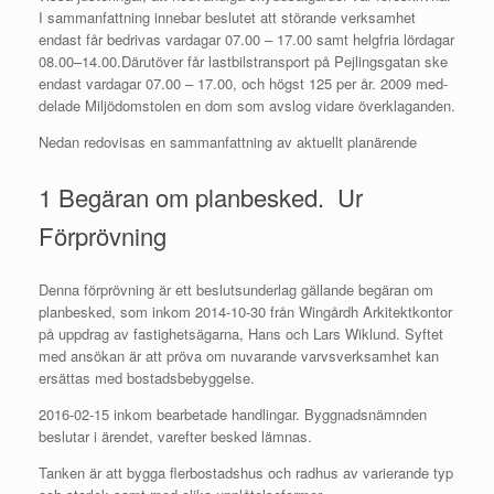
I sammanfattning innebar beslutet att störande verksamhet
endast får bedrivas vardagar 07.00 – 17.00 samt helgfria lördagar
08.00–14.00.Därutöver får lastbilstransport på Pejlingsgatan ske
endast vardagar 07.00 – 17.00, och högst 125 per år. 2009 med-
delade Miljödomstolen en dom som avslog vidare överklaganden.
Nedan redovisas en sammanfattning av aktuellt planärende
1 Begäran om planbesked. Ur
Förprövning
Denna förprövning är ett beslutsunderlag gällande begäran om
planbesked, som inkom 2014-10-30 från Wingårdh Arkitektkontor
på uppdrag av fastighetsägarna, Hans och Lars Wiklund. Syftet
med ansökan är att pröva om nuvarande varvsverksamhet kan
ersättas med bostadsbebyggelse.
2016-02-15 inkom bearbetade handlingar. Byggnadsnämnden
beslutar i ärendet, varefter besked lämnas.
Tanken är att bygga flerbostadshus och radhus av varierande typ