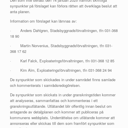
Den som inte senast den 14 januari 2025 framfört skriftliga
synpunkter på förslaget kan förlora rätten att överklaga beslut att
anta planen.
Information om förslaget kan lämnas av:
· Anders Dahlgren, Stadsbyggnadsförvaltningen, tfn 031-368
18 90
· Martin Norvenius, Stadsbyggnadsförvaltningen, tfn 031-
368 17 62
· Karl Falck, Exploateringsförvaltningen, tfn 031-368 12 85
· Kim Alm, Exploateringsförvaltningen, tfn 031-368 24 94
De synpunkter som skickades in under samrådet finns samlade
och kommenterats i samrådsredogörelsen.
De synpunkter som skickats in under granskningstiden kommer
att analyseras, sammanfattas och kommenteras i ett
granskningsutlåtande. Utlåtandet blir offentlig innan beslut om
antagande av detaljplanen och kommer att publiceras på
kommunens webbplats. Underrättelse om utlåtande kommer att
annonseras eller skickas till dem som framfört synpunkter som