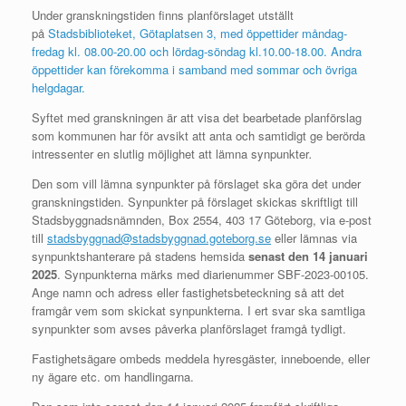
Under granskningstiden finns planförslaget utställt
på
Stadsbiblioteket, Götaplatsen 3, med öppettider måndag-
fredag kl. 08.00-20.00 och lördag-söndag kl.10.00-18.00. Andra
öppettider kan förekomma i samband med sommar och övriga
helgdagar.
Syftet med granskningen är att visa det bearbetade planförslag
som kommunen har för avsikt att anta och samtidigt ge berörda
intressenter en slutlig möjlighet att lämna synpunkter
.
Den som vill lämna synpunkter på förslaget ska göra det under
granskningstiden. Synpunkter på förslaget skickas skriftligt till
Stadsbyggnadsnämnden, Box 2554, 403 17 Göteborg, via e-post
till
stadsbyggnad@stadsbyggnad.goteborg.se
eller lämnas via
synpunktshanterare på stadens hemsida
senast den 14 januari
2025
. Synpunkterna märks med diarienummer SBF-2023-00105.
Ange namn och adress eller fastighetsbeteckning så att det
framgår vem som skickat synpunkterna. I ert svar ska samtliga
synpunkter som avses påverka planförslaget framgå tydligt.
Fastighetsägare ombeds meddela hyresgäster, inneboende, eller
ny ägare etc. om handlingarna.