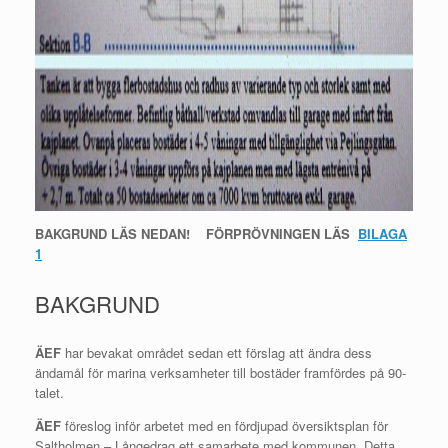
BAKGRUND LÄS NEDAN!
FÖRPRÖVNINGEN LÄS
BILAGA
1
BAKGRUND
ÄEF
har bevakat området sedan ett förslag att ändra dess
ändamål för marina verksamheter till bostäder framfördes på 90-
talet.
ÄEF
föreslog inför arbetet med en fördjupad översiktsplan för
Saltholmen – Långedrag ett samarbete med kommunen. Detta