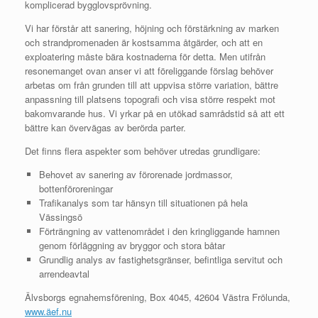
komplicerad bygglovsprövning.
Vi har förstår att sanering, höjning och förstärkning av marken
och strandpromenaden är kostsamma åtgärder, och att en
exploatering måste bära kostnaderna för detta. Men utifrån
resonemanget ovan anser vi att föreliggande förslag behöver
arbetas om från grunden till att uppvisa större variation, bättre
anpassning till platsens topografi och visa större respekt mot
bakomvarande hus. Vi yrkar på en utökad samrådstid så att ett
bättre kan övervägas av berörda parter.
Det finns flera aspekter som behöver utredas grundligare:
Behovet av sanering av förorenade jordmassor,
bottenföroreningar
Trafikanalys som tar hänsyn till situationen på hela
Vässingsö
Förträngning av vattenområdet i den kringliggande hamnen
genom förläggning av bryggor och stora båtar
Grundlig analys av fastighetsgränser, befintliga servitut och
arrendeavtal
Älvsborgs egnahemsförening, Box 4045, 42604 Västra Frölunda,
www.äef.nu