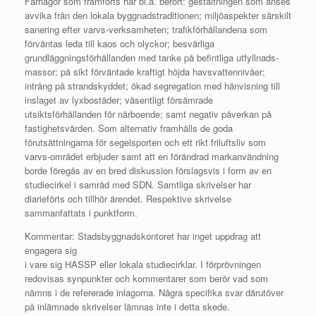
Farhågor som framförts har bl.a. berört: gestaltningen som anses
avvika från den lokala byggnadstraditionen; miljöaspekter särskilt
sanering efter varvs-verksamheten; trafikförhållandena som
förväntas leda till kaos och olyckor; besvärliga
grundläggningsförhållanden med tanke på befintliga utfyllnads-
massor; på sikt förväntade kraftigt höjda havsvattennivåer;
intrång på strandskyddet; ökad segregation med hänvisning till
inslaget av lyxbostäder; väsentligt försämrade
utsiktsförhållanden för närboende; samt negativ påverkan på
fastighetsvärden. Som alternativ framhålls de goda
förutsättningarna för segelsporten och ett rikt friluftsliv som
varvs-området erbjuder samt att en förändrad markanvändning
borde föregås av en bred diskussion förslagsvis i form av en
studiecirkel i samråd med SDN. Samtliga skrivelser har
diarieförts och tillhör ärendet. Respektive skrivelse
sammanfattats i punktform.
Kommentar: Stadsbyggnadskontoret har inget uppdrag att
engagera sig
i vare sig HASSP eller lokala studiecirklar. I förprövningen
redovisas synpunkter och kommentarer som berör vad som
nämns i de refererade inlagorna. Några specifika svar därutöver
på inlämnade skrivelser lämnas inte i detta skede.