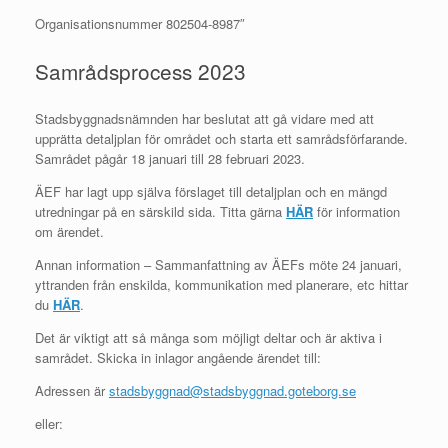
Organisationsnummer 802504-8987″
Samrådsprocess 2023
Stadsbyggnadsnämnden har beslutat att gå vidare med att
upprätta detaljplan för området och starta ett samrådsförfarande.
Samrådet pågår 18 januari till 28 februari 2023.
ÄEF har lagt upp själva förslaget till detaljplan och en mängd
utredningar på en särskild sida. Titta gärna
HÄR
för information
om ärendet.
Annan information – Sammanfattning av ÄEFs möte 24 januari,
yttranden från enskilda, kommunikation med planerare, etc hittar
du
HÄR
.
Det är viktigt att så många som möjligt deltar och är aktiva i
samrådet. Skicka in inlagor angående ärendet till:
Adressen är
stadsbyggnad@stadsbyggnad.goteborg.se
eller: