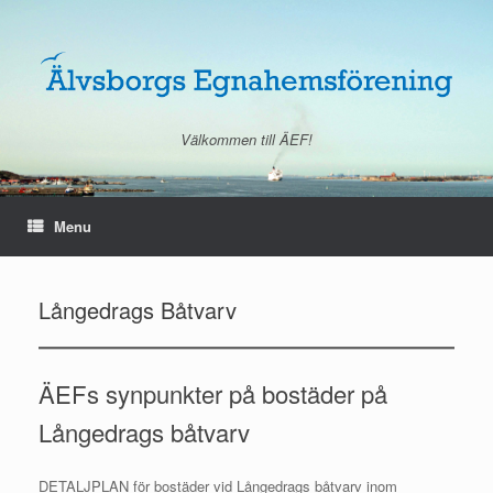
Skip
to
content
Välkommen till ÄEF!
Menu
Långedrags Båtvarv
ÄEFs synpunkter på bostäder på
Långedrags båtvarv
DETALJPLAN för bostäder vid Långedrags båtvarv inom