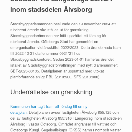
inom stadsdelen Älvsborg
Stadsbyggnadsnämnden beslutade den 19 november 2024 att
rubricerat ärende ska ställas ut för granskning.
Stadsbyggnadsnämnden har låtit upprättat ett förslag för
rubricerat ärende. Göteborgs Stad har genomfört en
omorganisation vid årsskiftet 2022/2023. Detta ärende hade fram
till 2022-12-31 diarienummer 0921/21 hos
Stadsbyggnadskontoret. Sedan 2023-01-01 hanteras ärendet
istället av Stadsbyggnadsförvaltningen med nytt diarienummer:
SBF-2023-00105. Detaljplanen är upprättad med utökat
planförfarande enligt PBL (2010:900, SFS 2010:900).
Underrättelse om granskning
Kommunen har tagit fram ett förslag till en ny
detaljplan.
Detaljplanen avser fastigheten Älvsborg 855:125 och
del av fastigheten Älvsborg 855:316 i Långedrag inom stadsdelen
Älvsborg i västra Göteborg. Området angränsar till vattnet och
Göteborgs Kungl. Segelsällskaps (GKSS) hamn i norr och väster