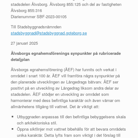
stadsdelen Älvsborg. Älvsborg 855:125 och del av fastigheten
Älvsborg 855:316
Diarienummer SBF-2023-00105
Till Stadsbyggnadsnämnden
stadsbyggnad@stadsbyggnad.goteborg.se
27 januari 2025
Älvsborgs egnahemsförenings synpunkter på rubricerade
detaljplan
Älvsborgs egnahemsförening (ÄEF) har funnits och verkat i
området i snart 100 år. ÄEF vill framföra några synpunkter på
den planerade utvecklingen av Långedrags båtvarv. ÄEF ser
positivt på en utveckling av Långedrag liksom andra delar av
stadsdelen. ÄEF stödjer en utveckling av området som
harmonierar med dess befintliga karaktär och även värnar om
allmänhetens tillgång till vattnet. Det är viktigt att:
Utbyggnaden anpassas till den befintliga bebyggelsens skala
och arkitektoniska stil.
Öppna siktlinjer mot vattnet bibehålls för att bevara områdets
unika karaktär. Detta lyfts fram som viktigt i det förslag till