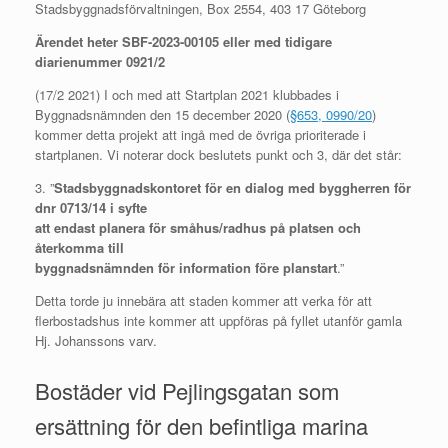
Stadsbyggnadsförvaltningen, Box 2554, 403 17 Göteborg
Ärendet heter SBF-2023-00105 eller med tidigare
diarienummer 0921/2
(17/2 2021) I och med att Startplan 2021 klubbades i
Byggnadsnämnden den 15 december 2020 (
§653, 0990/20
)
kommer detta projekt att ingå med de övriga prioriterade i
startplanen. Vi noterar dock beslutets punkt och 3, där det står:
3. ”
Stadsbyggnadskontoret för en dialog med byggherren för
dnr 0713/14 i syfte
att endast planera för småhus/radhus på platsen och
återkomma till
byggnadsnämnden för information före planstart
.”
Detta torde ju innebära att staden kommer att verka för att
flerbostadshus inte kommer att uppföras på fyllet utanför gamla
Hj. Johanssons varv.
Bostäder vid Pejlingsgatan som
ersättning för den befintliga marina