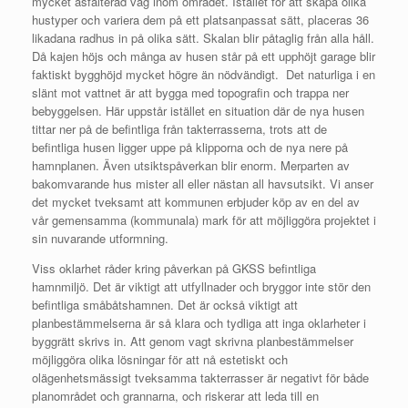
mycket asfalterad väg inom området. Istället för att skapa olika
hustyper och variera dem på ett platsanpassat sätt, placeras 36
likadana radhus in på olika sätt. Skalan blir påtaglig från alla håll.
Då kajen höjs och många av husen står på ett upphöjt garage blir
faktiskt bygghöjd mycket högre än nödvändigt. Det naturliga i en
slänt mot vattnet är att bygga med topografin och trappa ner
bebyggelsen. Här uppstår istället en situation där de nya husen
tittar ner på de befintliga från takterrasserna, trots att de
befintliga husen ligger uppe på klipporna och de nya nere på
hamnplanen. Även utsiktspåverkan blir enorm. Merparten av
bakomvarande hus mister all eller nästan all havsutsikt. Vi anser
det mycket tveksamt att kommunen erbjuder köp av en del av
vår gemensamma (kommunala) mark för att möjliggöra projektet i
sin nuvarande utformning.
Viss oklarhet råder kring påverkan på GKSS befintliga
hamnmiljö. Det är viktigt att utfyllnader och bryggor inte stör den
befintliga småbåtshamnen. Det är också viktigt att
planbestämmelserna är så klara och tydliga att inga oklarheter i
byggrätt skrivs in. Att genom vagt skrivna planbestämmelser
möjliggöra olika lösningar för att nå estetiskt och
olägenhetsmässigt tveksamma takterrasser är negativt för både
planområdet och grannarna, och riskerar att leda till en