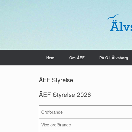
Skip
to
content
Hem
Om ÄEF
På G i Älvsborg
ÄEF Styrelse
ÄEF Styrelse 2026
Ordförande
Vice ordförande