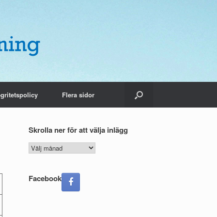
egritetspolicy
Flera sidor
Skrolla ner för att välja inlägg
Skrolla
ner
för
att
Facebook
välja
inlägg