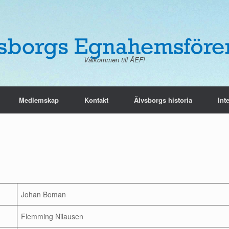
Välkommen till ÄEF!
Medlemskap
Kontakt
Älvsborgs historia
Int
Johan Boman
Flemming Nilausen