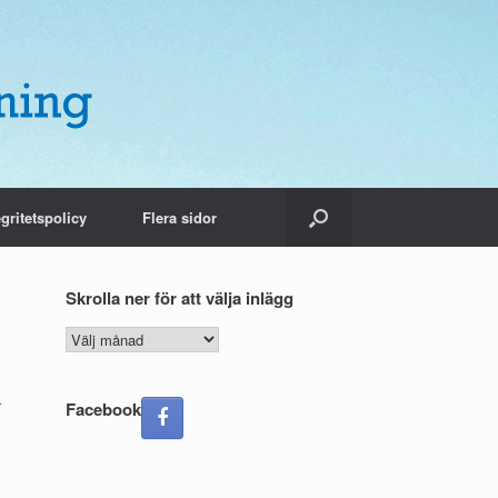
egritetspolicy
Flera sidor
Skrolla ner för att välja inlägg
Skrolla
ner
för
att
r
Facebook
välja
inlägg