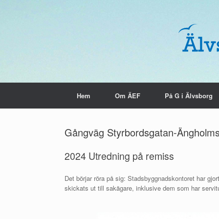
Skip
to
content
Hem
Om ÄEF
På G i Älvsborg
Gångväg Styrbordsgatan-Ängholm
2024 Utredning på remiss
Det börjar röra på sig: Stadsbyggnadskontoret har gjor
skickats ut till sakägare, inklusive dem som har servi