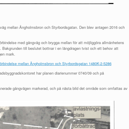
ångväg mellan Ängholmsbron och Styrbordsgatan. Den blev antagen 2016 och
förbindelse med gångväg och brygga mellan för att möjliggöra allmänhetens
 Bakgrunden till beslutet bottnar i en längdragen tvist och ett behov att
gen mark.
gförbindelse mellan Ängholmsbron och Styrbordsgatan 1480K-2-5286
adsbyggnadskontoret har planen diarienummer 0740/09 och på
anerade gångvägen markerad, och på nästa bild det område som omfattas av