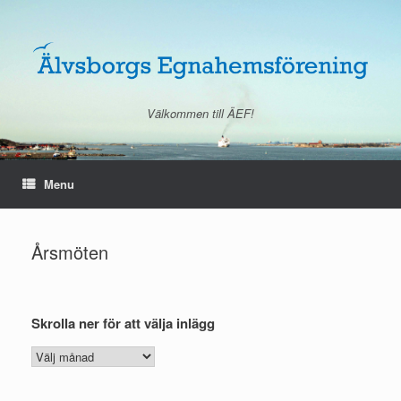
Skip
to
content
Välkommen till ÄEF!
Menu
Årsmöten
Skrolla ner för att välja inlägg
Skrolla
ner
för