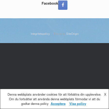
att
Facebook
välja
inlägg
Integritetspolicy
Theme by
SiteOrigin
Denna webbplats använder cookies för att förbättra din upplevelse.
X
Om du fortsätter att använda denna webbplats förmodar vi att du
godtar denna policy
Acceptera
Visa policy